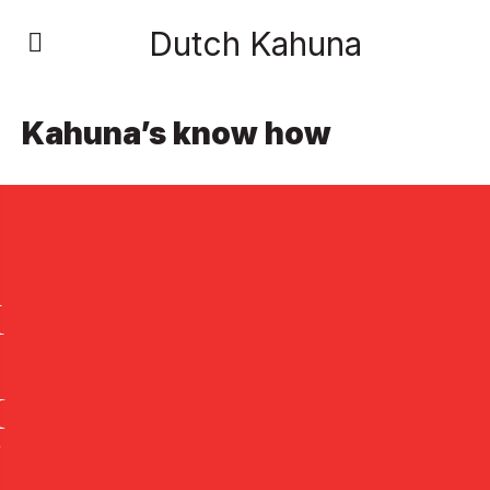
Dutch Kahuna
Kahuna’s know how
K
H