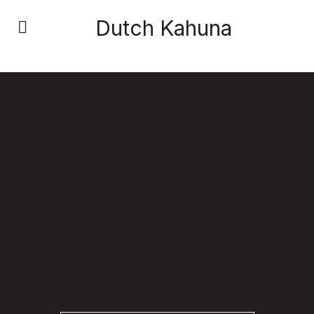
Dutch Kahuna
Het Big Five
Personality profiel