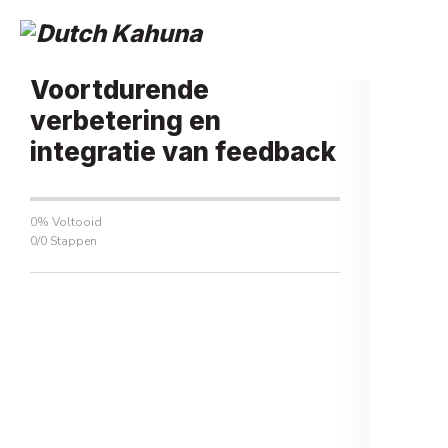
Terug naar Online Training
Voortdurende
verbetering en
integratie van feedback
0% Voltooid
0/0 Stappen