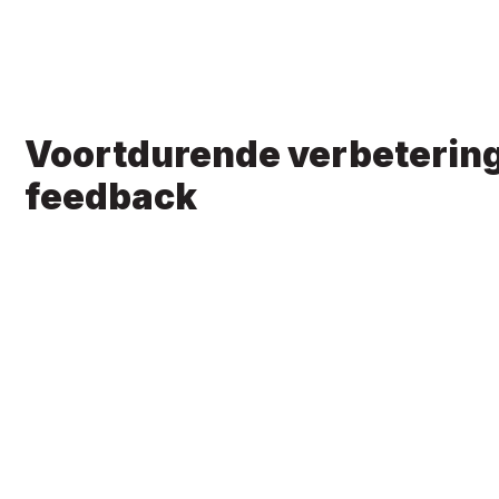
TOETS 1
VAN 0
Voortdurende verbetering 
feedback