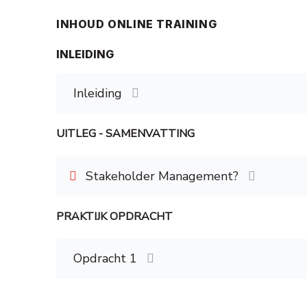
INHOUD ONLINE TRAINING
INLEIDING
Inleiding
UITLEG - SAMENVATTING
Stakeholder Management?
PRAKTIJK OPDRACHT
Inhoud Module
Stakeholder management? (krachtenveld-analyse
Opdracht 1
Het managementproces van de stakeholders