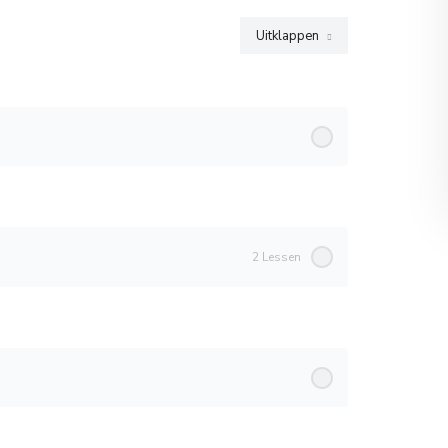
Uitklappen
Modules
2 Lessen
0% Voltooid
0/2 Stappen
, Mitchell, Agle, Wood)