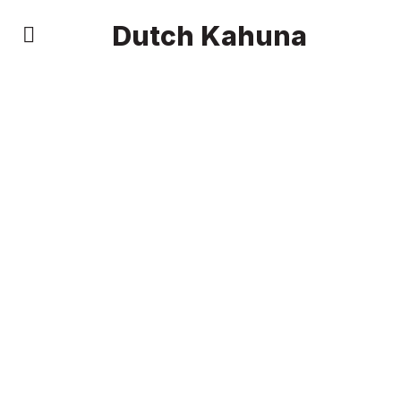
Dutch Kahuna
Jouw Big Five Personality
Profiel